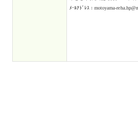
ﾒｰﾙｱﾄﾞﾚｽ：motoyama-reha.hp@mei