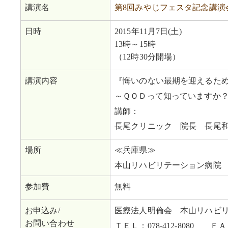
講演名
第8回みやじフェスタ記念講演
日時
2015年11月7日(土)
13時～15時
（12時30分開場）
講演内容
『悔いのない最期を迎えるた
～ＱＯＤって知っていますか
講師：
長尾クリニック 院長 長尾
場所
≪兵庫県≫
本山リハビリテーション病院 
参加費
無料
お申込み/
医療法人明倫会 本山リハビ
お問い合わせ
ＴＥＬ：078-412-8080 ＦＡＸ：