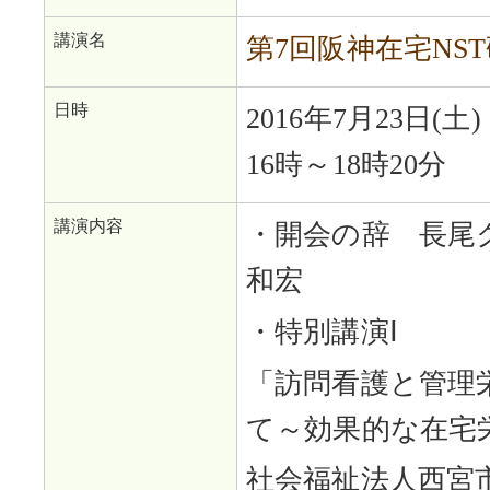
講演名
第7回阪神在宅NS
日時
2016年7月23日(土)
16時～18時20分
講演内容
・開会の辞 長尾ク
和宏
・特別講演Ⅰ
「訪問看護と管理
て～効果的な在宅
社会福祉法人西宮