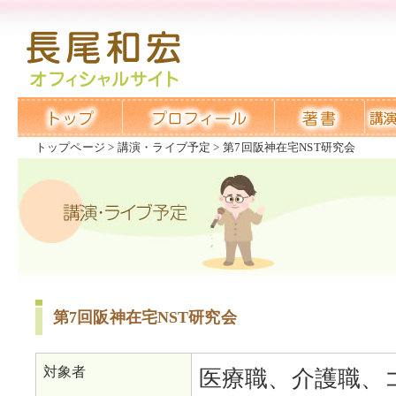
トップページ
講演・ライブ予定
第7回阪神在宅NST研究会
第7回阪神在宅NST研究会
対象者
医療職、介護職、