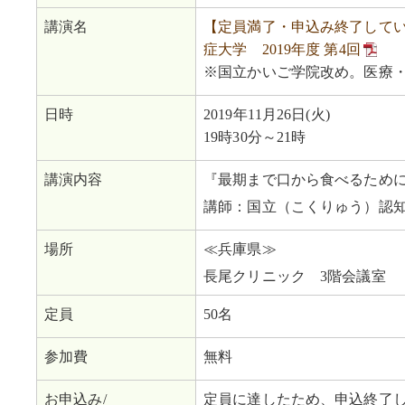
講演名
【定員満了・申込み終了して
症大学 2019年度 第4回
※国立かいご学院改め。医療
日時
2019年11月26日(火)
19時30分～21時
講演内容
『最期まで口から食べるため
講師：国立（こくりゅう）認
場所
≪兵庫県≫
長尾クリニック 3階会議室
定員
50名
参加費
無料
お申込み/
定員に達したため、申込終了