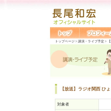
トップページ
講演・ライブ予定
【
【放送】ラジオ関西 ひ
対象者