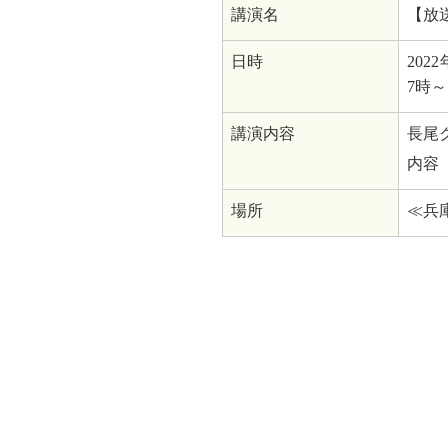
講演名
【放
日時
202
7時～
講演内容
長尾
内容
場所
≪兵