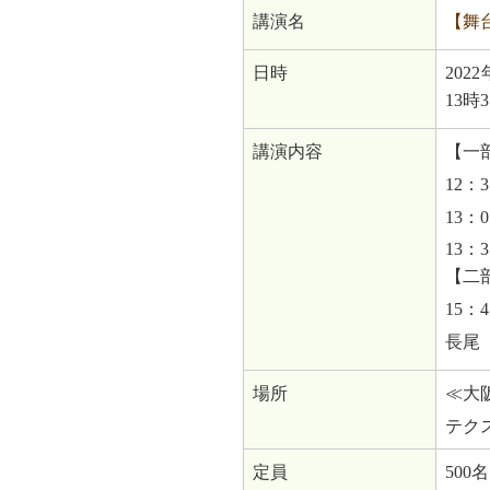
講演名
【舞
日時
2022
13時
講演内容
【一
12
13：
13
【二
15
長尾
場所
≪大
テク
定員
500名