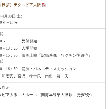
台挨拶】テクスピア大阪
年4月30日(土)
30分～17時
部】
：30～ 受付開始
00～13：20 入場開始
：30～15：30 映画上映『記録映像 ワクチン後遺症』
部】
：40～16：50 講演・パネルディスカッション
 和宏氏、宮沢 孝幸氏、南出 賢一氏
阪府≫
スピア大阪 大ホール（南海本線泉大津駅 徒歩2分）