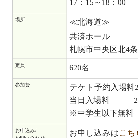
17：15～18：0
場所
≪北海道≫
共済ホール
札幌市中央区北4条
定員
620名
参加費
テケト予約入場料2,
当日入場料 2,8
※中学生以下無料
お申込み/
お申し込みは
こち