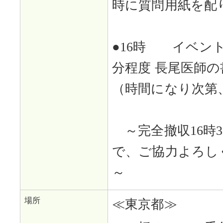
時に質問用紙を配
●16時 イベント
分程度 長尾医師
（時間になり次第
～完全撤収16時
で、ご協力よろし
～
場所
≪東京都≫