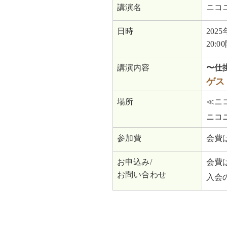
講演名
ニコ
日時
202
20:0
講演内容
〜仕
ゲス
場所
≪ニ
ニコ
参加費
会費
お申込み/
会費
お問い合わせ
入会