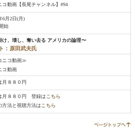
ニコ動画【長尾チャンネル】#94
5年6月2日(月)
0開始
掛け、壊し、奪い去る アメリカの論理〜
ト：原田武夫氏
コニコ動画≫
ニコ動画
は月８８０円
は月８８０円 登録は
こちら
の方法と視聴方法は
こちら