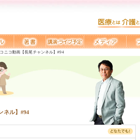
コニコ動画【長尾チャンネル】#94
ネル】#94