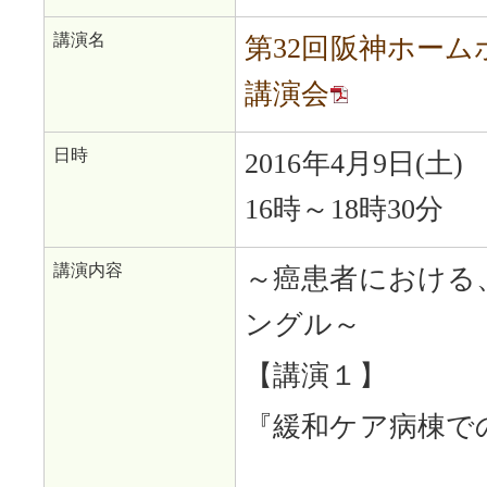
講演名
第32回阪神ホー
講演会
日時
2016年4月9日(土)
16時～18時30分
講演内容
～癌患者における
ングル～
【講演１】
『緩和ケア病棟で
在宅療養