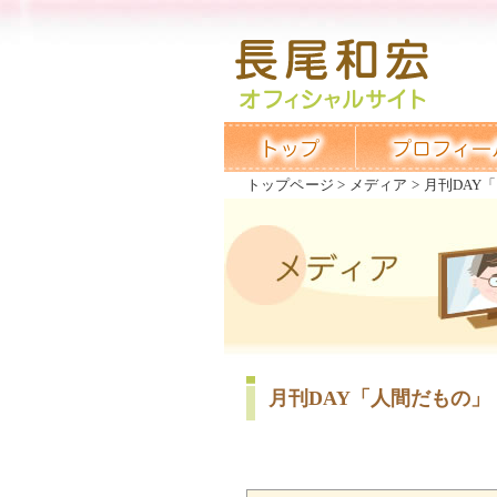
トップページ
メディア
月刊DAY
月刊DAY「人間だもの」