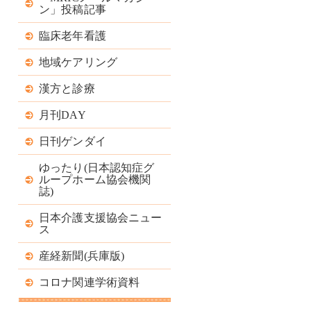
ン」投稿記事
臨床老年看護
地域ケアリング
漢方と診療
月刊DAY
日刊ゲンダイ
ゆったり(日本認知症グ
ループホーム協会機関
誌)
日本介護支援協会ニュー
ス
産経新聞(兵庫版)
コロナ関連学術資料