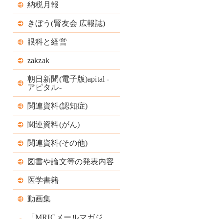
納税月報
きぼう(腎友会 広報誌)
眼科と経営
zakzak
朝日新聞(電子版)apital -
アピタル-
関連資料(認知症)
関連資料(がん)
関連資料(その他)
図書や論文等の発表内容
医学書籍
動画集
「MRICメールマガジ