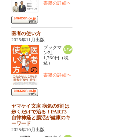
書籍の詳細へ
医者の使い方
2025年11月出版
ブックマ
ン社
1,760円（税
込）
書籍の詳細へ
ヤマケイ文庫 病気の9割は
歩くだけで治る！PART3
自律神経と腸活が健康のキ
ーワード
2025年10月出版