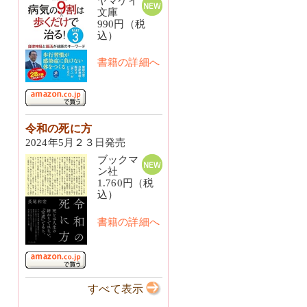
ヤマケイ
文庫
990円（税
込）
書籍の詳細へ
令和の死に方
2024年5月２３日発売
ブックマ
ン社
1.760円（税
込）
書籍の詳細へ
すべて表示