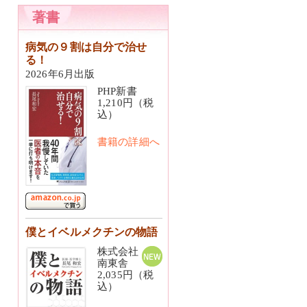
著書
病気の９割は自分で治せ
る！
2026年6月出版
PHP新書
1,210円（税
込）
書籍の詳細へ
僕とイベルメクチンの物語
株式会社
南東舎
2,035円（税
込）